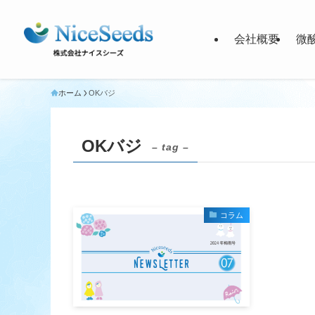
会社概要
微
ホーム
OKバジ
OKバジ
– tag –
コラム