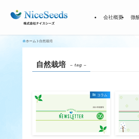
会社概要
微
ホーム
自然栽培
自然栽培
– tag –
コラム