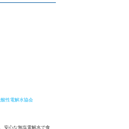
微酸性電解水協会
、安心な無塩電解水で食