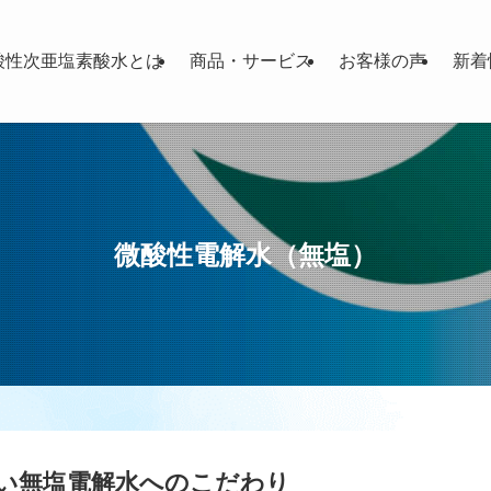
酸性次亜塩素酸水とは
商品・サービス
お客様の声
新着
微酸性電解水（無塩）
い無塩電解水へのこだわり